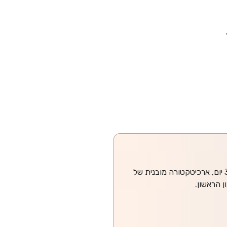
אני מטמיע, יועץ ומדריך AI — בונה לארגונים בישראל את ה-foundation ל-AI ארגוני: פיילוט מדיד ב-30 יום, ארכיטקטורה מובנית של