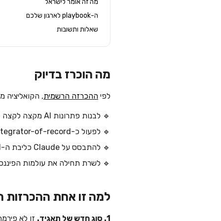
מה זה אומר לישראל
ה-playbook לארגון שלכם
שאלות ותשובות
מה הוכרז בדיוק
לפי
ההכרזה הרשמית
, הקואליציה 
🔹 לבנות פתרונות AI מקצה לקצה לתאגידי Fortune 1000.
🔹 לפעול כ-integrator-of-record — אסטרטגיה, בנייה, פריסה, אחזקה, governance.
🔹 להתבסס על Claude כליבת ה-AI, עם MCP, Skills ו-Claude Code כתשתית.
🔹 לשרת תחילה את עולמות הפיננסים, נד
למה זו אחת ההכרזות החש
1. סוג חדש של תאגיד.
זו לא פירמת ייעוץ, לא ספקית IT, לא ndor