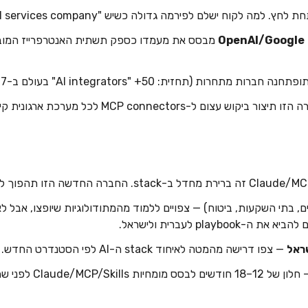
 למה לקוח ישלם לפירמה גדולה כשיש "AI services company" שמתמחה בזה?
ה חברות מתחרות (תחזית: 50+ "AI integrators" בעולם ב-2027), חלקן ספציפיות לאנכים.
קוש עצום ל-MCP connectors לכל מערכת ארגונית קיימת.
ם, בתי השקעות, ביטוח) — צפויים ללמוד מהמתודולוגיות שיופצו, אבל 
play לעברית ולישראל.
— צפו דרישה מהמטה לאיחוד stack ה-AI לפי הסטנדרט החדש.
 12–18 חודשים לבסס מומחיות Claude/MCP/Skills לפני שהשוק מתבגר.