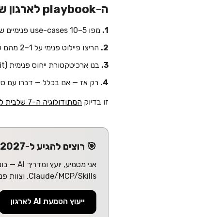
ה-playbook לארגון שלכם — לפני שמדברים עם spec ענק
1.
מפו 5–10 use-cases פנימיים שאתם רוצים לפתור עם AI ב-12 חודשים הקרובים. הקפידו על ROI מדיד.
2.
הריצו פיילוט פנימי על 1–2 מהם עם Claude + MCP — 30 יום, תוצאות כמותיות.
3.
בנו ארכיטקטורת ייחוס פנימית (data, identity, governance, audit).
4.
רק אז — אם בכלל — דברו עם ספק
זו בדיוק
המתודולוגיה ה-7 שלבית להטמעת סוכני AI
🎯 רוצים להגיע ל-2027 כארגון בוגר ב-AI?
Claude/MCP/Skills, וצוות פנימי שיודע לתחזק ולהרחיב. בלי תלות בספק ענק. עם תוצאות כבר ברבעון הראשון.
ייעוץ הטמעת AI לארגון