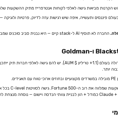
ש הקרנות מביאות גישה לאלפי לקוחות אנטרפרייז מתיק ההשקעות שלה
החברה לא תוסיף AI ל-stack קיים — היא נבנית סביב סוכנים שמבצעים, לא עוזרים.
— קרן ה-PE הגדולה בעולם (1.1+ טריליון $ AUM). יש להם גישה
ם תאגידים.
וב ה-Fortune 500. גישה לסוויטות C-level בכל ארגון.
וק מהיר.
י