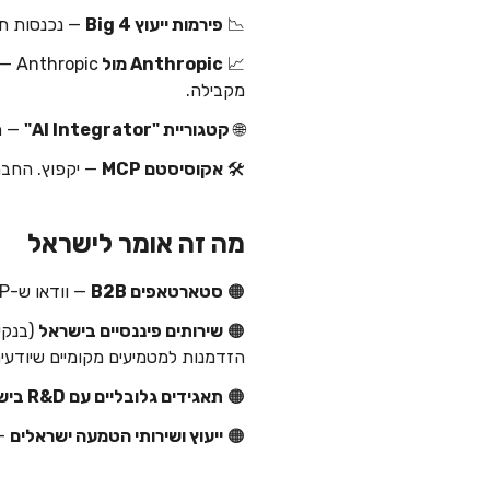
📉
פירמות ייעוץ Big 4
— נכנסות תחת לחץ.
📈
Anthropic מול OpenAI/Google
מקבילה.
🌐
קטגוריית "AI Integrator"
— תופתחנ
🛠️
אקוסיסטם MCP
— יקפוץ. החברה הזו תיצור בי
מה זה אומר לישראל
🟠
סטארטאפים B2B
— וודאו ש-Claude/MCP זה ברירת מחדל ב-stack. החברה החדשה הזו תהפוך ל-design partner ול-channel.
🟠
שירותים פיננסיים בישראל
(בנקי
הזדמנות למטמיעים מקומיים שיודעים להביא את ה-book
🟠
תאגידים גלובליים עם R&D בישראל
🟠
ייעוץ ושירותי הטמעה ישראלים
— חלון של