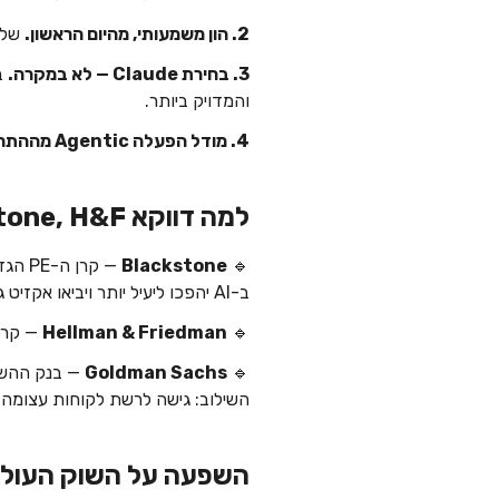
2. הון משמעותי, מהיום הראשון.
שלו
3. בחירת Claude — לא במקרה.
והמדויק ביותר.
4. מודל הפעלה Agentic מההתחלה.
למה דווקא Blackstone, H&F ו-Goldman
Blackstone
🔹
ב-AI יהפכו ליעיל יותר ויביאו אקזיט גבוה יותר.
🔹
Hellman & Friedman
— קרן PE מובילה במשרדים מקצועיים ובחוזים ארוכי טווח ע
🔹
Goldman Sachs
— בנק ההשקעות שמלווה את ר
השילוב: גישה לרשת לקוחות עצומה + Claude כמודל + הון לבניית צוותי הנדסה ויישום — נוסחה מנצחת לתפיסת נתח ש
השפעה על השוק העולמ