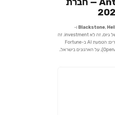
Anthropic + Blackstone + Goldman Sachs — חברת
Hel
,
Blackstone
ו-
כספק המודלים. זה לא round של גיוס, זה לא investment. זה
תאגיד חדש שנבנה מאפס סביב Claude, ומיועד לשוק שיש בו פוטנציאל של מאות מיליארדי דולרים: הטמעת AI ב-Fortune
1000. במאמר הזה אני שובר את המשמעות — מה זה אומר על השוק, על המתחרים (OpenAI, Google), על הארגונים בישראל,