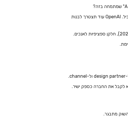
— Anthropic מבסס את מעמדו כספק תשתית האנטרפרייז המוביל. OpenAI עוד תצטרך לבנות
לא לקבל את החברה כספק ישיר.