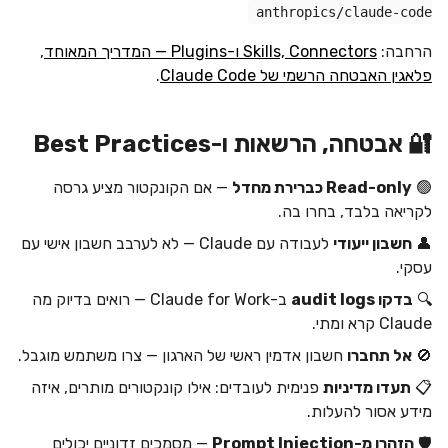
anthropics/claude-code
הרחבה:
Skills, Connectors ו-Plugins — המדריך המאוחד
,
פלאגין האבטחה הרשמי של Claude Code
.
🔐 אבטחה, הרשאות ו-Best Practices
🟢
Read-only כברירת מחדל
— אם הקונקטור מציע גרסה
לקריאה בלבד, בחרו בה.
👤
חשבון ייעודי
לעבודה עם Claude — לא לערבב חשבון אישי עם
עסקי.
🔍
בדקו audit logs
ב-Claude for Work — רואים בדיוק מה
Claude קרא ומתי.
🚫
אל תחברו
חשבון אדמין ראשי של הארגון — צרו משתמש מוגבל.
📋
תעדו מדיניות
פנימית לעובדים: אילו קונקטורים מותרים, איזה
מידע אסור להעלות.
🛡️
הזהרו מ-Prompt Injection
— מסמכים זדוניים יכולים