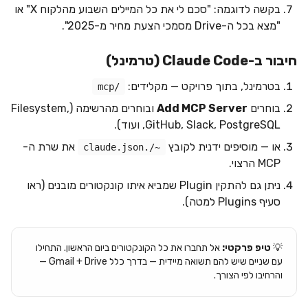
בקשה לדוגמה: "סכם לי את כל המיילים השבוע מהלקוח X" או
"מצא בכל ה-Drive מסמכי הצעת מחיר מ-2025".
חיבור ב-Claude Code (טרמינל)
בטרמינל, בתוך פרויקט — מקלידים:
/mcp
בוחרים
Add MCP Server
ובוחרים מהרשימה (Filesystem,
GitHub, Slack, PostgreSQL, ועוד).
או — מוסיפים ידנית לקובץ
את שרת ה-
~/.claude.json
MCP הרצוי.
ניתן גם להתקין Plugin שמביא איתו קונקטורים מובנים (ראו
סעיף Plugins למטה).
💡
טיפ פרקטי:
אל תחברו את כל הקונקטורים ביום הראשון. התחילו
עם שניים שיש להם תשואה מיידית — בדרך כלל Gmail + Drive —
והרחיבו לפי הצורך.