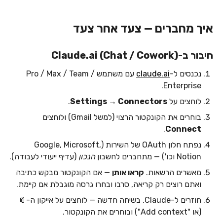
איך מחברים — צעד אחר צעד
חיבור ב-Claude.ai (Chat / Cowork)
נכנסים ל-
claude.ai
עם משתמש Pro / Max / Team /
Enterprise.
לוחצים על
Settings → Connectors
.
בוחרים את הקונקטור הרצוי (למשל Gmail) ולוחצים
.
Connect
נפתח חלון OAuth של השירות (Google, Microsoft,
Notion וכו') — מתחברים לחשבון
הנכון
(עדיף ייעודי לעבודה).
מאשרים הרשאות.
קראו אותן
— אם הקונקטור מבקש כתיבה
ואתם רוצים רק קריאה, סרבו ובחרו גרסה מוגבלת אם קיימת.
חוזרים ל-Claude. בשיחה חדשה — לוחצים על אייקון ה-📎
(או "Add context") ובוחרים את הקונקטור.