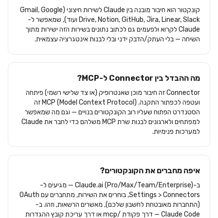
קונקטור הוא חיבור מובנה בין Claude לשירות חיצוני (Gmail, Google
Drive, Notion, GitHub, Jira, Linear, Slack ועוד), שמאפשר ל-
Claude לקרוא ולפעמים גם לכתוב נתונים בשירות הזה ישירות מתוך
השיחה — בלי העתק/הדבק ידני ובלי לבנות אינטגרציה עצמאית.
מה ההבדל בין Connector ל-MCP?
Connector זה חיבור מוכן שאנטרופיק (או צד שלישי רשמי) פיתחה
ועטפה לכפתור התקנה. MCP (Model Context Protocol) זה
הסטנדרט הפתוח שעליו רוב הקונקטורים בנויים — וגם מה שמאפשר
למפתחים ולארגונים לבנות שרת MCP משלהם כדי לחבר את Claude
למערכות פנימיות.
איפה מחברים את הקונקטורים?
ב-Claude.ai (Pro/Max/Team/Enterprise) — מגיעים ל-
Settings > Connectors, בוחרים את השירות, מתחברים עם OAuth
(התחברות מאובטחת לחשבון שלכם), מאשרים הרשאות, וזהו. ב-
Claude Code — דרך פקודת /mcp או דרך עריכת קובץ ההגדרות