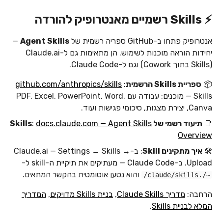
⚡ Skills רשמיים מאנטרופיק להורדה
אנטרופיק פתחו ב-GitHub ספריה רשמית של
Agent Skills
—
יחידות הוראה מוכנות לשימוש. הן מתאימות גם ל-Claude.ai
(Skills בתוך Cowork) וגם ל-Claude Code.
📦
ספריית Skills הרשמית
:
github.com/anthropics/skills
— Skills מוכנים: עבודה עם PDF, Excel, PowerPoint, Word,
Canva, יצירת מצגות, סיכומי פגישות ועוד.
📑
תיעוד רשמי של Skills
docs.claude.com — Agent Skills
:
Overview
🛠️
איך מתקינים Skill
: ב-Claude.ai — Settings → Skills →
Upload. ב-Claude Code — מעתיקים את תיקיית ה-skill ל-
והוא נטען אוטומטית בהקשר המתאים.
~/.claude/skills/
הרחבה:
מדריך Claude Skills
,
בניית Skills מדויקים
,
המדריך
המלא לבניית Skills
.