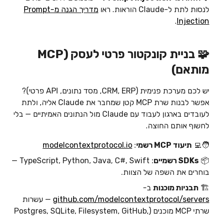
לנסות לתת ל-Claude הוראות. ראו
מדריך הגנה מ-Prompt
.
Injection
🧩 בניית קונקטור פרטי לעסק (MCP
מותאם)
יש לכם מערכת פנימית (CRM, ERP, מסד נתונים, API פרטי)?
אפשר לבנות שרת MCP קטן שמחבר את Claude אליה, ולתת
לעובדים בארגון לעבוד עם Claude מול הנתונים האמיתיים — בלי
לחשוף אותם החוצה.
🧑‍💻
תיעוד MCP רשמי
:
modelcontextprotocol.io
📦
SDKs רשמיים
: TypeScript, Python, Java, C#, Swift —
בוחרים את השפה של הצוות.
🏗️
תבניות מוכנות
ב-
github.com/modelcontextprotocol/servers
— עשרות
שרתי MCP מוכנים (Postgres, SQLite, Filesystem, GitHub,