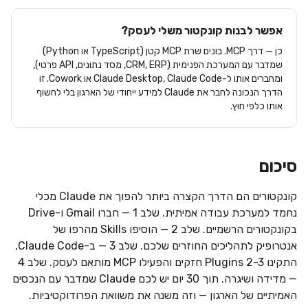
אפשר לבנות קונקטור משלי לעסק?
כן — דרך MCP. בונים שרת MCP קטן (TypeScript או Python)
שמדבר עם המערכת הפנימית (CRM, ERP, מסד נתונים, API פרטי),
ומחברים אותו ל-Claude Desktop, Claude Code או Cowork. זו
הדרך הנכונה לחבר את Claude למידע ייחודי של הארגון בלי לחשוף
אותו כלפי חוץ.
סיכום
קונקטורים הם הדרך הקצרה ביותר להפוך את Claude מכלי
נחמד למערכת עבודה אמיתית. שלב 1 — חברו Gmail ו-Drive
בקונקטורים הרשמיים. שלב 2 — הוסיפו Skills מהרפו של
אנטרופיק לתהליכים החוזרים שלכם. שלב 3 — ב-Claude Code,
התקינו 2-3 Plugins חזקים והפעילו MCP מותאם לעסק. שלב 4
— מדידה ושיגרה. תוך 30 יום יש לכם Claude שמדבר עם הנכסים
האמיתיים של הארגון — וזה משנה את משוואת הפרודוקטיביות.