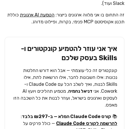
Slack ועוד).
זה התחום בו אני מלווה ארגונים בייצור:
הטמעת AI ארגונית
כוללת
תכנון אקוסיסטם MCP פנימי, בקרות, ופיילוט מדורג.
איך אני עוזר להטמיע קונקטורים ו-
Skills בעסק שלכם
קונקטורים זה כלי עוצמתי — אבל הוא דורש החלטות
נכונות: אילו חשבונות לחבר, אילו הרשאות לתת, אילו
Skills לבנות, ואיך לשלב הכל עם Claude Code ו-
Cowork. אני
דניאל נחמיה
, מטמיע תהליכים ויועץ AI
לעסקים וארגונים בישראל, ועוזר לבנות את כל השכבה הזו
מאפס.
📚
קורס Claude Code המלא — ב-₪297 בלבד
:
להרשמה לקורס Claude Code
— כולל פרקים על