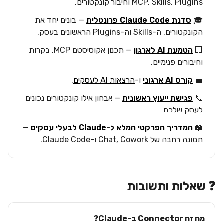
MCP, Skills, Plugins וחיבור קונקטורים.
🎓
סדנת Claude Code פרונטלית
— בונים יחד את
הקונקטורים, ה-Skills וה-Plugins הראשונים בעסק.
🏢
הטמעת AI לארגון
— תכנון אקוסיסטם MCP, בקרות
וחיבורים פנימיים.
💼
קורס AI ארגוני
ו-
הרצאות AI לעסקים
.
📞
פגישת ייעוץ ראשונית
— אבחון אילו קונקטורים נכונים
לעסק שלכם.
📖
המדריך הפרקטי המלא ל-Claude לבעלי עסקים
—
תמונה רחבה של Chat, Cowork ו-Claude Code.
❓ שאלות ותשובות
מה זה Connector ב-Claude?