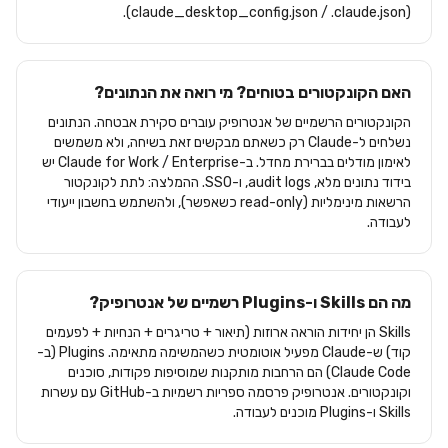
(claude_desktop_config.json / .claude.json).
האם הקונקטורים בטוחים? מי רואה את הנתונים?
הקונקטורים הרשמיים של אנטרופיק עוברים סקירת אבטחה. הנתונים
נשלחים ל-Claude רק כשאתם מבקשים זאת בשיחה, ולא משמשים
לאימון מודלים בברירת מחדל. ב-Claude for Work / Enterprise יש
בידוד נתונים מלא, audit logs, ו-SSO. ההמלצה: לתת לקונקטור
הרשאות מינימליות (read-only כשאפשר), ולהשתמש בחשבון ייעודי
לעבודה.
מה הם Skills ו-Plugins רשמיים של אנטרופיק?
Skills הן יחידות הוראה ארוזות (תיאור + טריגרים + הנחיות + לפעמים
קוד) ש-Claude מפעיל אוטומטית כשהמשימה מתאימה. Plugins (ב-
Claude Code) הם הרחבות מותקנות שמוסיפות פקודות, סוכנים
וקונקטורים. אנטרופיק פרסמה ספריות רשמיות ב-GitHub עם עשרות
Skills ו-Plugins מוכנים לעבודה.