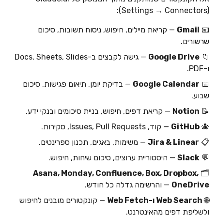
(Settings → Connectors):
📧
Gmail
— קריאת מיילים, חיפוש, ניסוח תשובות, סיכום
שרשורים.
📁
Google Drive
— גישה לקבצים ב-Docs, Sheets, Slides
ו-PDF.
📅
Google Calendar
— בדיקת יומן, תיאום פגישות, סיכום
שבוע.
📝
Notion
— קריאת דפים, חיפוש, בניית סיכומים ובנקי ידע.
🐙
GitHub
— קוד, Issues, Pull Requests, סקירות.
📋
Jira & Linear
— משימות, באגים, תכנון ספרינטים.
💬
Slack
— היסטוריית ערוצים, סיכום שיחות, חיפוש.
Asana, Monday, Confluence, Box, Dropbox,
🗂️
OneDrive
— והרשימה גדלה כל חודש.
🌐
Web Search ו-Web Fetch
— קונקטורים מובנים לחיפוש
ולשליפת דפים מהאינטרנט.