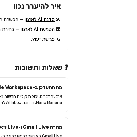
איך להיערך נכון
🎤
סדנת AI לארגון
— הכשרת הצוות לחווי
🏢
הטמעת AI לארגון
— בחירת ה-tier הנכון (Pro/Ultra/Enterprise) ו-out
📞
פגישת ייעוץ
.
❓ שאלות ותשובות
מה התעדכן ב-Google Workspace ב-I/O 2026?
Nano Banana, הרחבת AI Inbox למנויי AI Plus ו-Pro, וסוכן Gemini Spark שמשתלב ב-Workspace.
מה זה Gmail Live ו-Docs Live?