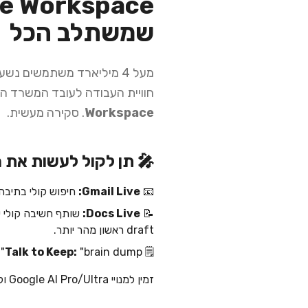
שמשתלב הכל
חוויית העבודה לעובד המשרד ה
Workspace
. סקירה מעשית.
🎤 תן לקול לעשות את 
📧
Gmail Live:
חיפוש קולי בתיבה
Docs Live:
📝
draft ראשון מהר יותר.
🗒️
"brain dump" קולי ש-Keep הופך אוטומטית להערות מאורגנות ורשימות.
Talk to Keep:
זמין למנויי Google AI Pro/Ultra ולעסקי Workspace ב-preview במהלך הקיץ.