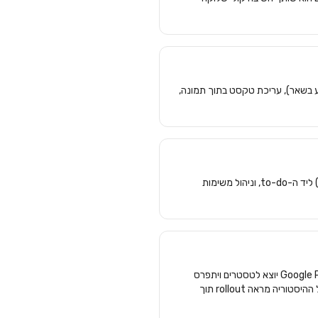
 — עם object segmentation (שינוי אובייקט בלי לפגוע בשאר), עריכת טקסט בתוך תמונה,
תוספות פעולה: טיוטות תגובה אישיות לכל מייל שצריך תשובה מהירה, גישה מיידית לקבצים רלוונטיים (Doc/Sheet/Slide) ליד ה-to-do, וניהול משימות
הקול ב-Gmail/Docs/Keep מתגלגל למנויי Google AI Pro/Ultra ולעסקי Workspace ב-preview במהלך הקיץ. Google Pics יוצא לטסטרים ויתפרס
בקיץ. Gemini Spark ב-Workspace זמין ב-preview ללקוחות עסקיים בקרוב. תאריכים מדויקים לישראל לא פורסמו, אבל ההיסטוריה מראה rollout תוך