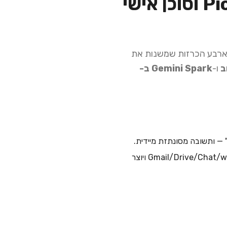
Google Workspace ב-I/O 2026 — קול, Pics וסוכן אישי
Gmail, Doc ו-Drive ביומיום. ב-I/O 2026 גוגל הציגה ארבע הכרזות שמשנות את
ו-
Gemini Spark ב-
 — ותשובה מסונתזת מיידית.
שותף חשיבה קולי שלוקח את ה-rambling שלכם, מארגן אותו למסמך, שואב הקשר מ-Gmail/Drive/Chat/web ויוצר