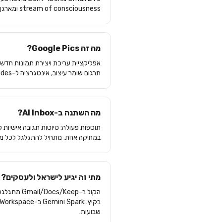
stream of consciousness ומארגן אותו למסמך — שולף הקשר מ-Gmail/Drive/Chat/Web ברשותכם.
מה זה Google Pics?
תרגום שומר עיצוב, אינטגרציה ל-Slides ו-Drive ו-canvas שיתופי. מתחרה ישירות ב-Canva וב-Adobe Express.
מה השתנה ב-AI Inbox?
במחיקה אחת. מתחיל להתגלגל לכל מנויי Google AI Plus ו-Pro בא
מתי זה יגיע לישראל ולעסקים?
שבועות.