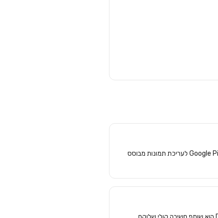
ארבעה דברים: יכולות קוליות חדשות ב-Gmail/Docs/Keep (Gmail Live, Docs Live, Talk to Keep), כלי חדש בשם Google Pics לעריכת תמונות מבוסס
Gmail Live מאפשר לחפש בתיבה בעזרת קול ("מה מספר הגייט של הטיסה?") ולקבל תשובה מסונתזת מיידית. Docs Live הוא שותף חשיבה קולי שלוקח