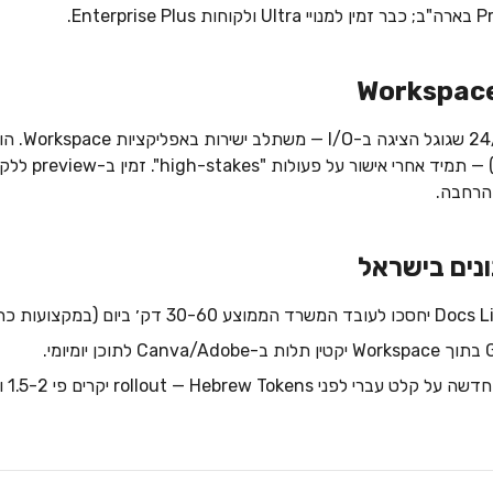
— הסוכן האי
"high-stakes". זמין ב-preview ללקוחות עסקיים בקרוב. ראו את
הרחבה.
rollout — Hebrew Tok יקרים פי 1.5-2 ו-RTL עדיין מתעדכן. ראו את