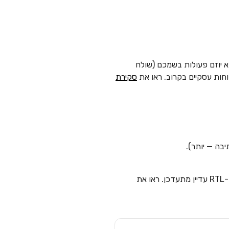
שי 24/7 שגוגל הציגה ב-I/O — משתלב ישירות באפליקציות Workspace. הוא יוזם פעולות בשמכם (שולח
סקירת