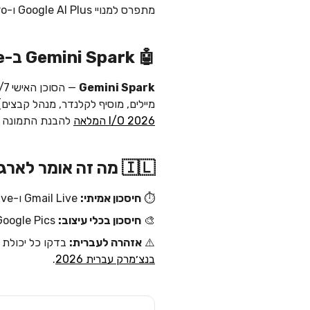
מתפרס למנויי Google AI Plus ו-Pro בארה"ב; כבר זמין למנויי Ultra ולקוחות Enterprise Plus.
🤖 Gemini Spark ב-Workspace
Gemini Spark
מיילים, מוסיף לקלנדר, מנהל קבצים) — תמיד אחרי אישור על פעולות 
I/O 2026 המלאה
להבנת התמונה 
🇮🇱 מה זה אומר לארגונים בישראל
⏱️
חיסכון אמיתי:
Gmail Live ו-Docs Live יחסכו לעובד המשרד הממוצע 30-60 דק׳ ביום (במקצועות כתיבה — יותר).
🎨
חיסכון בכלי עיצוב:
Google Pics בתוך Workspace יקטין תלות ב-Canva/Adobe לתוכן יומיומי.
⚠️
אזהרה לעברית:
בדקו כל יכולת חדשה על קלט עברי לפני ens
בנצ׳מרק עברית 2026
.