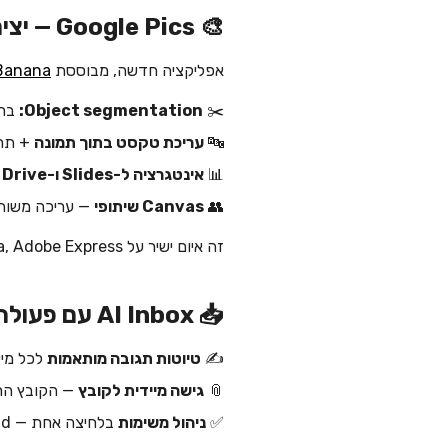
🎨 Google Pics — יצירת ועריכת תמונות מקצועית
אפליקציה חדשה, מבוססת
Banana
✂️
Object segmentation:
בחי
🔤
עריכת טקסט בתוך תמונה
+ תרג
📊
אינטגרציה ל-Slides ו-Drive
—
👥
Canvas שיתופי
— עריכה משות
זה איום ישיר על Canva, Adobe Express ועל
📥 AI Inbox עם פעולה
✍️
טיוטות תגובה מותאמות
לכל מיי
📎
גישה מיידית לקובץ
— הקובץ הרלוונטי (/Sheet/Slide
✅
ניהול משימות
בלחיצה אחת — done / dismiss / mark all read.