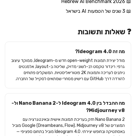
Hebrew AI Benchmark 2026
📖
📖
3 שנים של הטמעות AI בישראל
❓ שאלות ותשובות
מה זה Ideogram 4.0?
מודל יצירת תמונות open-weight חדש מ-Ideogram, ממוקד עיצוב
גרפי: רינדור טקסט רב-לשוני מדויק, שליטה ב-layout, אלמנטים
ניתנים לעריכה ותמונות 2K פוטוריאליסטיות. המשקלים פתוחים
להורדה דרך GitHub עם רישיון מסחרי שמתאים לסקייל של החברה.
מה ההבדל בין Ideogram 4.0 ל-Nano Banana 2 ול-
Midjourney v8?
Nano Banana 2 חזק בעריכת תמונות אישית ובאינטגרציה עם
המוצרים של Google (Dreambeans, Flow). Midjourney v8 מוביל
באסתטיקה ובחופש יצירתי. Ideogram 4.0 מוביל בתחום ספציפי —