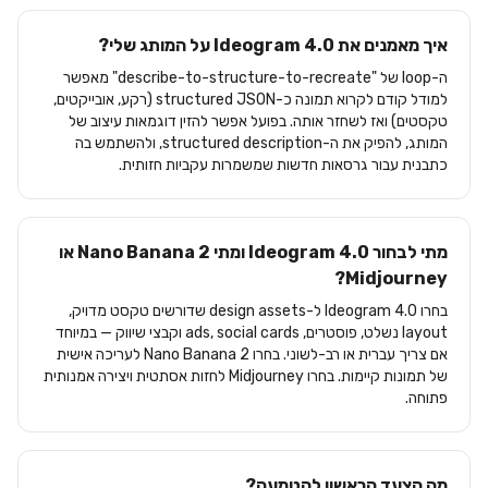
איך מאמנים את Ideogram 4.0 על המותג שלי?
ה-loop של "describe-to-structure-to-recreate" מאפשר
למודל קודם לקרוא תמונה כ-structured JSON (רקע, אובייקטים,
טקסטים) ואז לשחזר אותה. בפועל אפשר להזין דוגמאות עיצוב של
המותג, להפיק את ה-structured description, ולהשתמש בה
כתבנית עבור גרסאות חדשות שמשמרות עקביות חזותית.
מתי לבחור Ideogram 4.0 ומתי Nano Banana 2 או
Midjourney?
בחרו Ideogram 4.0 ל-design assets שדורשים טקסט מדויק,
layout נשלט, פוסטרים, ads, social cards וקבצי שיווק — במיוחד
אם צריך עברית או רב-לשוני. בחרו Nano Banana 2 לעריכה אישית
של תמונות קיימות. בחרו Midjourney לחזות אסתטית ויצירה אמנותית
פתוחה.
מה הצעד הראשון להטמעה?