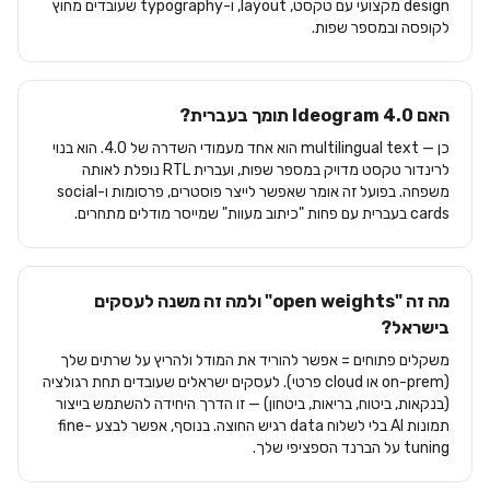
design מקצועי עם טקסט, layout, ו-typography שעובדים מחוץ
לקופסה ובמספר שפות.
האם Ideogram 4.0 תומך בעברית?
כן — multilingual text הוא אחד מעמודי השדרה של 4.0. הוא בנוי
לרינדור טקסט מדויק במספר שפות, ועברית RTL נופלת לאותה
משפחה. בפועל זה אומר שאפשר לייצר פוסטרים, פרסומות ו-social
cards בעברית עם פחות "כיתוב מעוות" שמייסר מודלים מתחרים.
מה זה "open weights" ולמה זה משנה לעסקים
בישראל?
משקלים פתוחים = אפשר להוריד את המודל ולהריץ על שרתים שלך
(on-prem או cloud פרטי). לעסקים ישראלים שעובדים תחת רגולציה
(בנקאות, ביטוח, בריאות, ביטחון) — זו הדרך היחידה להשתמש בייצור
תמונות AI בלי לשלוח data רגיש החוצה. בנוסף, אפשר לבצע fine-
tuning על הברנד הספציפי שלך.