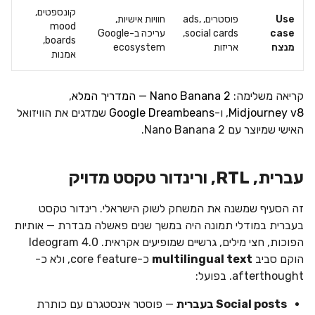
קונספטים,
Use
פוסטרים, ads,
חוויות אישיות,
mood
case
social cards,
עריכה ב-Google
boards,
מנצח
אריזות
ecosystem
אמנות
קריאה משלימה:
Nano Banana 2 — המדריך המלא
,
Midjourney v8
, ו-
Google Dreambeans
שמדגים את הוויזואל
האישי שמיוצר עם Nano Banana 2.
עברית, RTL, ורינדור טקסט מדויק
זה הסעיף שמשנה את המשחק לשוק הישראלי. רינדור טקסט
בעברית במודלי תמונה היה במשך שנים פאשלה מבדרת — אותיות
הפוכות, חצי מילים, גרשיים שמופיעים אקראית. Ideogram 4.0
הוקם סביב
multilingual text
כ-core feature, ולא כ-
afterthought. בפועל:
Social posts בעברית
— פוסטר אינסטגרם עם כותרת