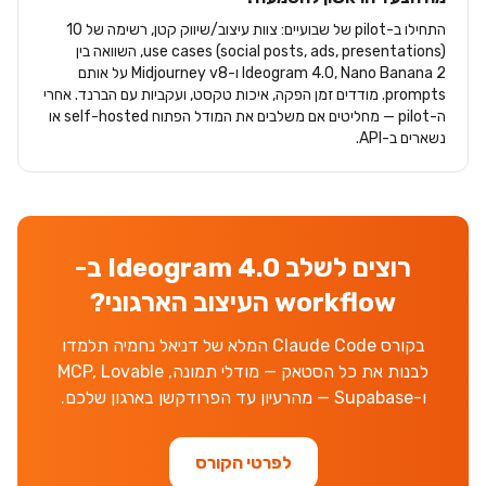
התחילו ב-pilot של שבועיים: צוות עיצוב/שיווק קטן, רשימה של 10
use cases (social posts, ads, presentations), השוואה בין
Ideogram 4.0, Nano Banana 2 ו-Midjourney v8 על אותם
prompts. מודדים זמן הפקה, איכות טקסט, ועקביות עם הברנד. אחרי
ה-pilot — מחליטים אם משלבים את המודל הפתוח self-hosted או
נשארים ב-API.
רוצים לשלב Ideogram 4.0 ב-
workflow העיצוב הארגוני?
בקורס Claude Code המלא של דניאל נחמיה תלמדו
לבנות את כל הסטאק — מודלי תמונה, MCP, Lovable
ו-Supabase — מהרעיון עד הפרודקשן בארגון שלכם.
לפרטי הקורס