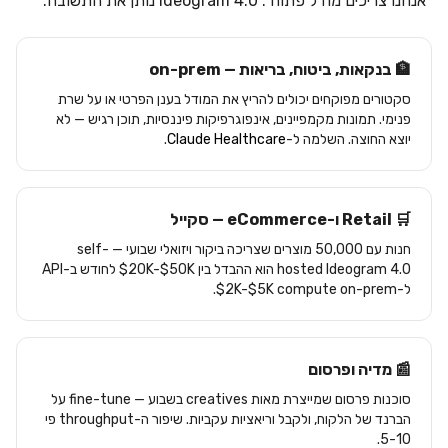
"אנחנו צריכים מודל פתוח". Ideogram 4.0 נותן את התשובה.
🏦 בנקאות, ביטוח, בריאות — on-prem
סקטורים מפוקחים יכולים להריץ את המודל בענן הפרטי או על שרת
פנימי. תמונות מקמפיינים, אינפוגרפיקות פיננסיות, תוכן רגיש — לא
יוצא החוצה. השלמה ל-
Claude Healthcare
.
🛒 Retail ו-eCommerce — סקייל
חנות עם 50,000 מוצרים שצריכה ביקור ויזואלי שבועי — self-
hosted Ideogram 4.0 הוא ההבדל בין $20K-$50K לחודש ב-API
ל-$2K-$5K compute on-prem.
📰 מדיה ופרסום
סוכנות פרסום שמייצרת מאות creatives בשבוע — fine-tune על
הברנד של הלקוח, ולקבל וריאציות עקביות. שיפור ה-throughput פי
5-10.