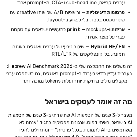
עברית קריאה, sub-headline ו-CTA, מ-prompt אחד.
פרסומות דיגיטליות
— וריאציות A/B של אותו creative עם
שינוי טקסט בלבד, בלי לפגוע ב-layout.
אריזות ו-print
— mockups לתעשייה ישראלית עם טקסט
עברי על מוצר אמיתי.
Hybrid HE/EN
— שילוב טבעי של עברית ואנגלית באותה
תמונה, בלי קונפליקטים של RTL/LTR.
זה משלים את ההמלצה שלי ב-
Hebrew AI Benchmark 2026
:
בעברית עדיין כדאי לעבוד ב-prompt באנגלית, גם כשהפלט עברי
— מקבלים מילים מדויקות יותר ועלות tokens נמוכה יותר.
מה זה אומר לעסקים בישראל
מעבר ל-3 שנים של הטמעות AI שתיעדתי ב-
3 שנים של הטמעות
AI בישראל
, ראיתי דפוס: ארגונים מפסיקים להגיד "אנחנו לא
משתמשים ב-AI לתמונות בגלל פרטיות" — ומתחילים להגיד