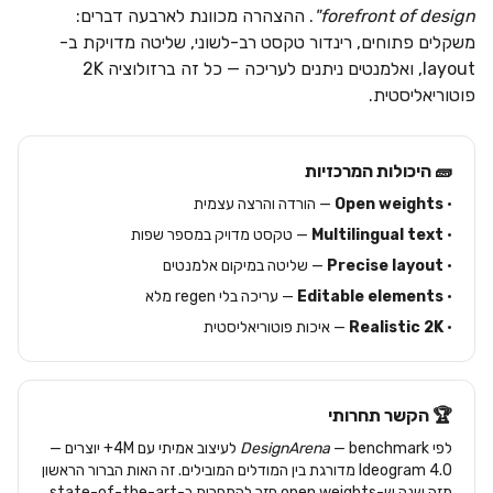
forefront of design"
. ההצהרה מכוונת לארבעה דברים:
משקלים פתוחים, רינדור טקסט רב-לשוני, שליטה מדויקת ב-
layout, ואלמנטים ניתנים לעריכה — כל זה ברזולוציה 2K
פוטוריאליסטית.
🧱 היכולות המרכזיות
•
Open weights
— הורדה והרצה עצמית
•
Multilingual text
— טקסט מדויק במספר שפות
•
Precise layout
— שליטה במיקום אלמנטים
•
Editable elements
— עריכה בלי regen מלא
•
Realistic 2K
— איכות פוטוריאליסטית
🏆 הקשר תחרותי
לפי
DesignArena
— benchmark לעיצוב אמיתי עם 4M+ יוצרים —
Ideogram 4.0 מדורגת בין המודלים המובילים. זה האות הברור הראשון
מזה שנה ש-open weights חזר להתחרות ב-state-of-the-art