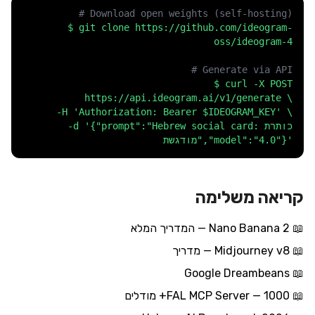
# Download open weights (self-hosting)
$ git clone https://github.com/ideogram-
oss/ideogram-4
# Generate via API
$ curl -X POST
https://api.ideogram.ai/v1/generate \
-H
'Authorization: Bearer $IDEOGRAM_KEY'
\
'{"prompt":"Hebrew social card: כותרת
-d
מודגשת","model":"4.0"}'
קריאה משלימה
📖
Nano Banana 2 — המדריך המלא
📖
Midjourney v8 — מדריך
Google Dreambeans
📖
📖
FAL MCP Server — 1000+ מודלים