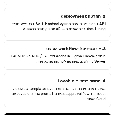
2. החלטת deployment
API
= מהיר, פשוט, אפס תחזוקה.
Self-hosted
= רגולציה, סקייל,
fine-tuning. לרוב הארגונים — API מספיק לשנה הראשונה.
3. אינטגרציה ל-workflow העיצוב
חיבור ל-Figma, Canva, או Adobe דרך MCP / FAL. ראו
FAL MCP
Server
כדי לשלב מאות מודלים תחת ממשק אחד.
4. ממשק פנימי ב-Lovable
מערכת פנים-ארגונית להזמנת תמונות עם templates של הברנד,
היסטוריה ו-approval flow. נבנית ב-prompt אחד ב-Lovable עם
Cloud מאחור.