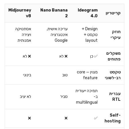
Midjourney
Nano Banana
Ideogram
קריטריון
v8
2
4.0
Design +
עריכה אישית,
אסתטיקה
חוזק
טקסט +
אינטגרציה
ויצירה
עיקרי
layout
Google
אמנותית
משקלים
✅ כן
❌ לא
❌ לא
פתוחים
טקסט
מצוין — core
טוב
בינוני
רב-לשוני
feature
תמיכה ייעודית
עברית
ב-
סביר
לא יציב
RTL
multilingual
Self-
❌
❌
✅
hosting